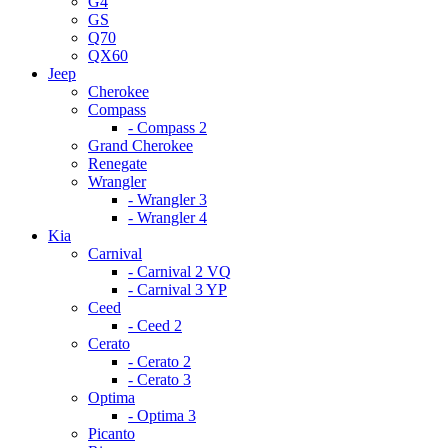
G4
GS
Q70
QX60
Jeep
Cherokee
Compass
- Compass 2
Grand Cherokee
Renegate
Wrangler
- Wrangler 3
- Wrangler 4
Kia
Carnival
- Carnival 2 VQ
- Carnival 3 YP
Ceed
- Ceed 2
Cerato
- Cerato 2
- Cerato 3
Optima
- Optima 3
Picanto