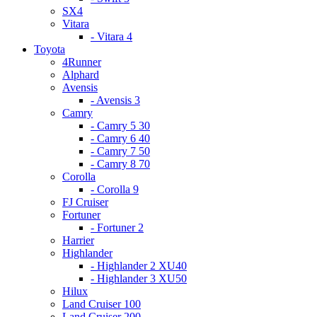
SX4
Vitara
- Vitara 4
Toyota
4Runner
Alphard
Avensis
- Avensis 3
Camry
- Camry 5 30
- Camry 6 40
- Camry 7 50
- Camry 8 70
Corolla
- Corolla 9
FJ Cruiser
Fortuner
- Fortuner 2
Harrier
Highlander
- Highlander 2 XU40
- Highlander 3 XU50
Hilux
Land Cruiser 100
Land Cruiser 200