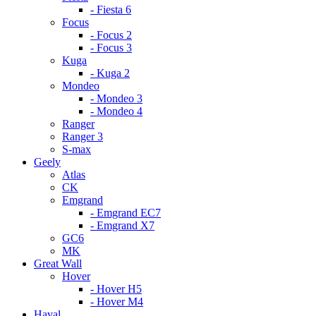
- Fiesta 6
Focus
- Focus 2
- Focus 3
Kuga
- Kuga 2
Mondeo
- Mondeo 3
- Mondeo 4
Ranger
Ranger 3
S-max
Geely
Atlas
CK
Emgrand
- Emgrand EC7
- Emgrand X7
GC6
MK
Great Wall
Hover
- Hover H5
- Hover M4
Haval