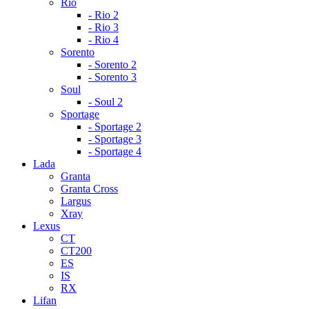
Rio
- Rio 2
- Rio 3
- Rio 4
Sorento
- Sorento 2
- Sorento 3
Soul
- Soul 2
Sportage
- Sportage 2
- Sportage 3
- Sportage 4
Lada
Granta
Granta Cross
Largus
Xray
Lexus
CT
CT200
ES
IS
RX
Lifan