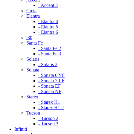
- Accent 3
Creta
Elantra
- Elantra 4
- Elantra 5
- Elantra 6
i30
Santa Fe
- Santa Fe 2
- Santa Fe 3
Solaris
- Solaris 2
Sonata
- Sonata 6 YF
- Sonata 7 LF
- Sonata EF
- Sonata NF
Starex
- Starex H1
- Starex H1 2
Tucson
- Tucson 2
- Tucson 3
Infiniti