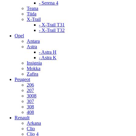
- Serena 4
Teana
Tiida
X-Trail
- X-Trail T31
- X-Trail T32
Opel
Antara
Astra
- Astra H
- Astra K
Insignia
Mokka
Zafira
Peugeot
206
207
3008
307
308
408
Renault
Arkana
Clio
Clio 4