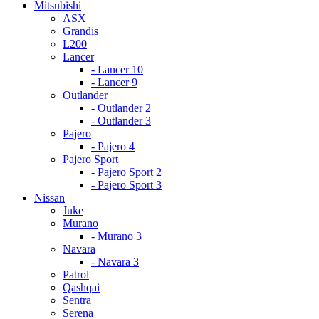
Mitsubishi
ASX
Grandis
L200
Lancer
- Lancer 10
- Lancer 9
Outlander
- Outlander 2
- Outlander 3
Pajero
- Pajero 4
Pajero Sport
- Pajero Sport 2
- Pajero Sport 3
Nissan
Juke
Murano
- Murano 3
Navara
- Navara 3
Patrol
Qashqai
Sentra
Serena