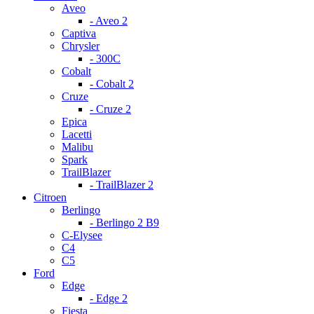
Aveo
- Aveo 2
Captiva
Chrysler
- 300С
Cobalt
- Cobalt 2
Cruze
- Cruze 2
Epica
Lacetti
Malibu
Spark
TrailBlazer
- TrailBlazer 2
Citroen
Berlingo
- Berlingo 2 B9
C-Elysee
C4
C5
Ford
Edge
- Edge 2
Fiesta