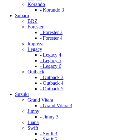
Korando
- Korando 3
Subaru
BRZ
Forester
- Forester 3
- Forester 4
Impreza
Legacy
- Legacy 4
- Legacy 5
- Legacy 6
Outback
- Outback 3
- Outback 4
- Outback 5
Suzuki
Grand Vitara
- Grand Vitara 3
Jimny
- Jimny 3
Liana
Swift
- Swift 3
- Swift 5