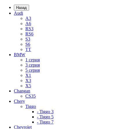
Назад
Audi
A3
A6
RS3
RS6
S3
S6
TT
BMW
1 серия
3 серия
5 серия
X1
X3
X5
Changan
CS35
Chery
Tiggo
- Tiggo 3
- Tiggo 5
- Tiggo 7
Chevrolet