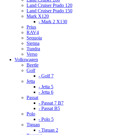
Land Cruiser Prado 120
Land Cruiser Prado 150
Mark X120
- Mark 2 X130
Prius
RAV4
Sequoia
Sienna
Tundra
Verso
Volkswagen
Beetle
Golf
- Golf 7
Jetta
- Jetta 5
- Jetta 6
Passat
- Passat 7 B7
- Passat B5
Polo
- Polo 5
Tiguan
- Tiguan 2