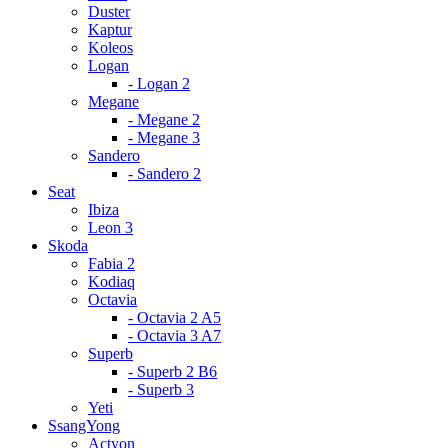
Duster
Kaptur
Koleos
Logan
- Logan 2
Megane
- Megane 2
- Megane 3
Sandero
- Sandero 2
Seat
Ibiza
Leon 3
Skoda
Fabia 2
Kodiaq
Octavia
- Octavia 2 A5
- Octavia 3 A7
Superb
- Superb 2 B6
- Superb 3
Yeti
SsangYong
Actyon