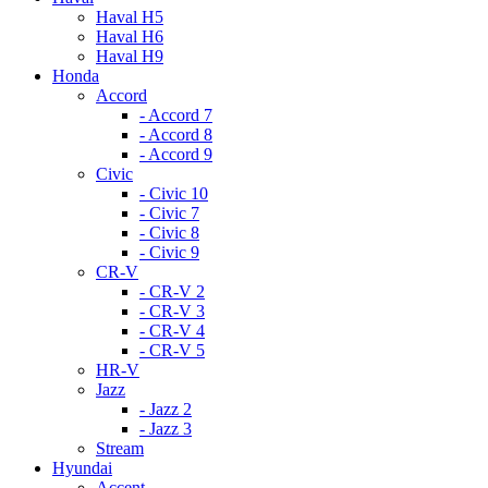
Haval H5
Haval H6
Haval H9
Honda
Accord
- Accord 7
- Accord 8
- Accord 9
Civic
- Civic 10
- Civic 7
- Civic 8
- Civic 9
CR-V
- CR-V 2
- CR-V 3
- CR-V 4
- CR-V 5
HR-V
Jazz
- Jazz 2
- Jazz 3
Stream
Hyundai
Accent