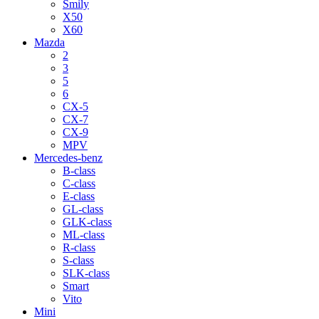
Smily
X50
X60
Mazda
2
3
5
6
CX-5
CX-7
CX-9
MPV
Mercedes-benz
B-class
C-class
E-class
GL-class
GLK-class
ML-class
R-class
S-class
SLK-class
Smart
Vito
Mini