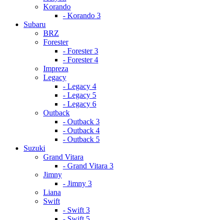
Korando
- Korando 3
Subaru
BRZ
Forester
- Forester 3
- Forester 4
Impreza
Legacy
- Legacy 4
- Legacy 5
- Legacy 6
Outback
- Outback 3
- Outback 4
- Outback 5
Suzuki
Grand Vitara
- Grand Vitara 3
Jimny
- Jimny 3
Liana
Swift
- Swift 3
- Swift 5