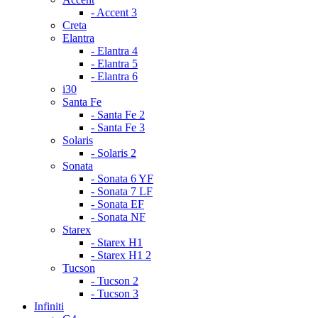
- Accent 3
Creta
Elantra
- Elantra 4
- Elantra 5
- Elantra 6
i30
Santa Fe
- Santa Fe 2
- Santa Fe 3
Solaris
- Solaris 2
Sonata
- Sonata 6 YF
- Sonata 7 LF
- Sonata EF
- Sonata NF
Starex
- Starex H1
- Starex H1 2
Tucson
- Tucson 2
- Tucson 3
Infiniti