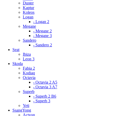
Duster
Kaptur
Koleos
Logan
- Logan 2
Megane
- Megane 2
- Megane 3
Sandero
- Sandero 2
Seat
Ibiza
Leon 3
Skoda
Fabia 2
Kodiaq
Octavia
- Octavia 2 A5
- Octavia 3 A7
Superb
- Superb 2 B6
- Superb 3
Yeti
SsangYong
Actyon