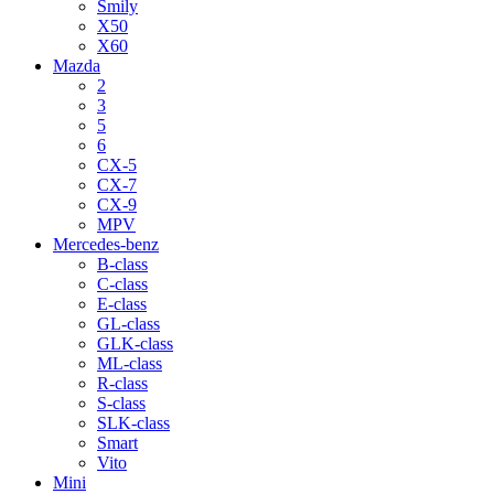
Smily
X50
X60
Mazda
2
3
5
6
CX-5
CX-7
CX-9
MPV
Mercedes-benz
B-class
C-class
E-class
GL-class
GLK-class
ML-class
R-class
S-class
SLK-class
Smart
Vito
Mini