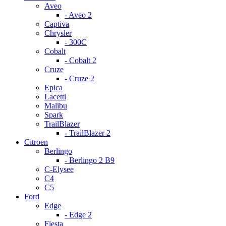
Aveo
- Aveo 2
Captiva
Chrysler
- 300С
Cobalt
- Cobalt 2
Cruze
- Cruze 2
Epica
Lacetti
Malibu
Spark
TrailBlazer
- TrailBlazer 2
Citroen
Berlingo
- Berlingo 2 B9
C-Elysee
C4
C5
Ford
Edge
- Edge 2
Fiesta