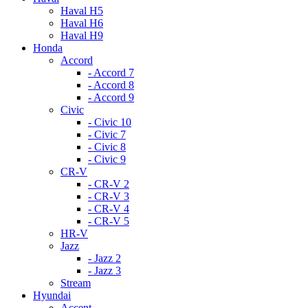
Haval H5
Haval H6
Haval H9
Honda
Accord
- Accord 7
- Accord 8
- Accord 9
Civic
- Civic 10
- Civic 7
- Civic 8
- Civic 9
CR-V
- CR-V 2
- CR-V 3
- CR-V 4
- CR-V 5
HR-V
Jazz
- Jazz 2
- Jazz 3
Stream
Hyundai
Accent