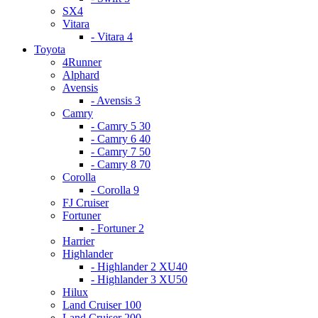
SX4
Vitara
- Vitara 4
Toyota
4Runner
Alphard
Avensis
- Avensis 3
Camry
- Camry 5 30
- Camry 6 40
- Camry 7 50
- Camry 8 70
Corolla
- Corolla 9
FJ Cruiser
Fortuner
- Fortuner 2
Harrier
Highlander
- Highlander 2 XU40
- Highlander 3 XU50
Hilux
Land Cruiser 100
Land Cruiser 200