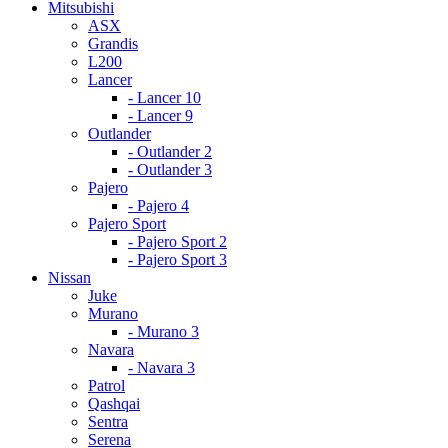
Mitsubishi
ASX
Grandis
L200
Lancer
- Lancer 10
- Lancer 9
Outlander
- Outlander 2
- Outlander 3
Pajero
- Pajero 4
Pajero Sport
- Pajero Sport 2
- Pajero Sport 3
Nissan
Juke
Murano
- Murano 3
Navara
- Navara 3
Patrol
Qashqai
Sentra
Serena