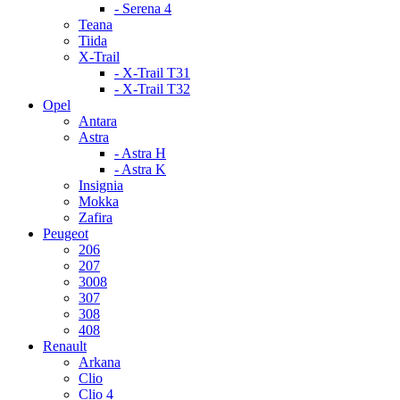
- Serena 4
Teana
Tiida
X-Trail
- X-Trail T31
- X-Trail T32
Opel
Antara
Astra
- Astra H
- Astra K
Insignia
Mokka
Zafira
Peugeot
206
207
3008
307
308
408
Renault
Arkana
Clio
Clio 4