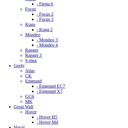
- Fiesta 6
Focus
- Focus 2
- Focus 3
Kuga
- Kuga 2
Mondeo
- Mondeo 3
- Mondeo 4
Ranger
Ranger 3
S-max
Geely
Atlas
CK
Emgrand
- Emgrand EC7
- Emgrand X7
GC6
MK
Great Wall
Hover
- Hover H5
- Hover M4
Haval