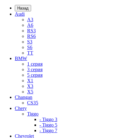
Назад
Audi
A3
A6
RS3
RS6
S3
S6
TT
BMW
1 серия
3 серия
5 серия
X1
X3
X5
Changan
CS35
Chery
Tiggo
- Tiggo 3
- Tiggo 5
- Tiggo 7
Chevrolet