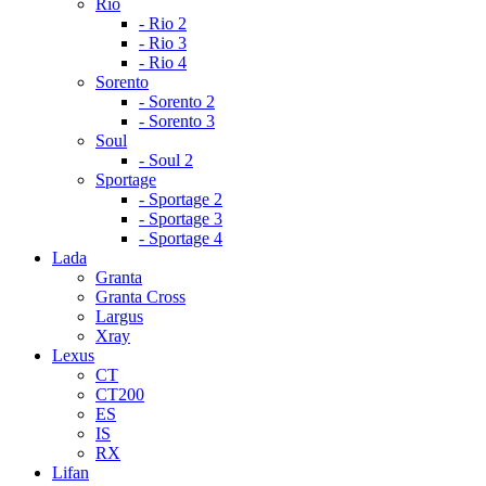
Rio
- Rio 2
- Rio 3
- Rio 4
Sorento
- Sorento 2
- Sorento 3
Soul
- Soul 2
Sportage
- Sportage 2
- Sportage 3
- Sportage 4
Lada
Granta
Granta Cross
Largus
Xray
Lexus
CT
CT200
ES
IS
RX
Lifan