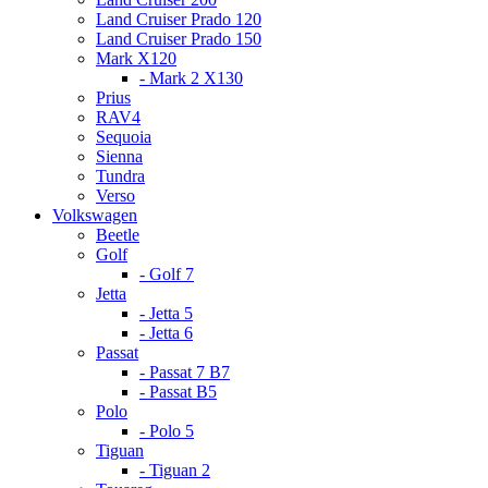
Land Cruiser Prado 120
Land Cruiser Prado 150
Mark X120
- Mark 2 X130
Prius
RAV4
Sequoia
Sienna
Tundra
Verso
Volkswagen
Beetle
Golf
- Golf 7
Jetta
- Jetta 5
- Jetta 6
Passat
- Passat 7 B7
- Passat B5
Polo
- Polo 5
Tiguan
- Tiguan 2