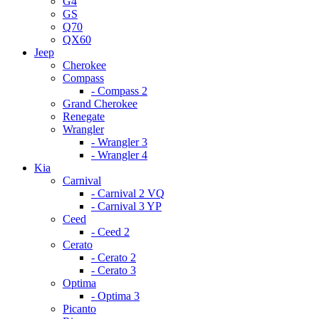
G4
GS
Q70
QX60
Jeep
Cherokee
Compass
- Compass 2
Grand Cherokee
Renegate
Wrangler
- Wrangler 3
- Wrangler 4
Kia
Carnival
- Carnival 2 VQ
- Carnival 3 YP
Ceed
- Ceed 2
Cerato
- Cerato 2
- Cerato 3
Optima
- Optima 3
Picanto