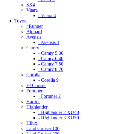
SX4
Vitara
- Vitara 4
Toyota
4Runner
Alphard
Avensis
- Avensis 3
Camry
- Camry 5 30
- Camry 6 40
- Camry 7 50
- Camry 8 70
Corolla
- Corolla 9
FJ Cruiser
Fortuner
- Fortuner 2
Harrier
Highlander
- Highlander 2 XU40
- Highlander 3 XU50
Hilux
Land Cruiser 100
Land Cruiser 200