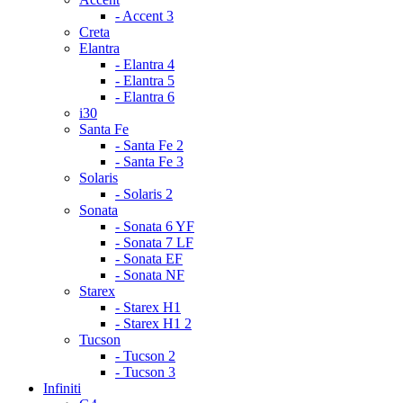
- Accent 3
Creta
Elantra
- Elantra 4
- Elantra 5
- Elantra 6
i30
Santa Fe
- Santa Fe 2
- Santa Fe 3
Solaris
- Solaris 2
Sonata
- Sonata 6 YF
- Sonata 7 LF
- Sonata EF
- Sonata NF
Starex
- Starex H1
- Starex H1 2
Tucson
- Tucson 2
- Tucson 3
Infiniti