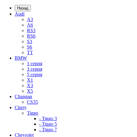
Назад
Audi
A3
A6
RS3
RS6
S3
S6
TT
BMW
1 серия
3 серия
5 серия
X1
X3
X5
Changan
CS35
Chery
Tiggo
- Tiggo 3
- Tiggo 5
- Tiggo 7
Chevrolet