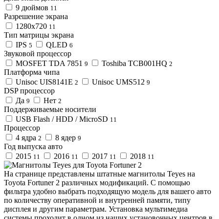
9 дюймов
11
Разрешение экрана
1280x720
11
Тип матрицы экрана
IPS
QLED
5
6
Звуковой процессор
MOSFET TDA 7851
Toshiba TCB001HQ
9
2
Платформа чипа
Unisoc UIS8141E
Unisoc UMS512
2
9
DSP процессор
Да
Нет
9
2
Поддерживаемые носители
USB Flash / HDD / MicroSD
11
Процессор
4 ядра
8 ядер
2
9
Год выпуска авто
2015
2016
2017
2018
11
11
11
11
На странице представлены штатные магнитолы Teyes на
Toyota Fortuner 2 различных модификаций. С помощью
фильтра удобно выбрать подходящую модель для вашего авто
по количеству оперативной и внутренней памяти, типу
дисплея и другим параметрам. Установка мультимедиа
системы проходит в одном из наших установочных центров в