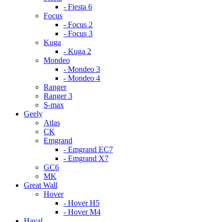
- Fiesta 6
Focus
- Focus 2
- Focus 3
Kuga
- Kuga 2
Mondeo
- Mondeo 3
- Mondeo 4
Ranger
Ranger 3
S-max
Geely
Atlas
CK
Emgrand
- Emgrand EC7
- Emgrand X7
GC6
MK
Great Wall
Hover
- Hover H5
- Hover M4
Haval