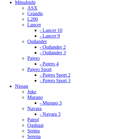
Mitsubishi
ASX
Grandis
L200
Lancer
- Lancer 10
- Lancer 9
Outlander
- Outlander 2
- Outlander 3
Pajero
- Pajero 4
Pajero Sport
- Pajero Sport 2
- Pajero Sport 3
Nissan
Juke
Murano
- Murano 3
Navara
- Navara 3
Patrol
Qashqai
Sentra
Serena