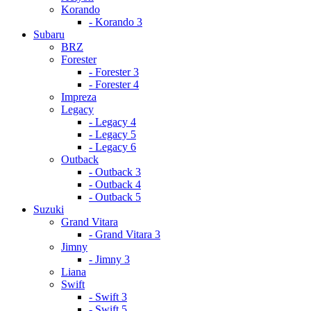
Korando
- Korando 3
Subaru
BRZ
Forester
- Forester 3
- Forester 4
Impreza
Legacy
- Legacy 4
- Legacy 5
- Legacy 6
Outback
- Outback 3
- Outback 4
- Outback 5
Suzuki
Grand Vitara
- Grand Vitara 3
Jimny
- Jimny 3
Liana
Swift
- Swift 3
- Swift 5