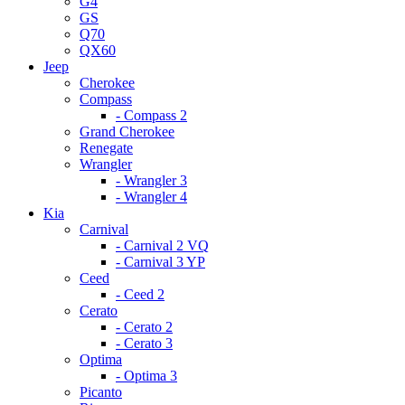
G4
GS
Q70
QX60
Jeep
Cherokee
Compass
- Compass 2
Grand Cherokee
Renegate
Wrangler
- Wrangler 3
- Wrangler 4
Kia
Carnival
- Carnival 2 VQ
- Carnival 3 YP
Ceed
- Ceed 2
Cerato
- Cerato 2
- Cerato 3
Optima
- Optima 3
Picanto