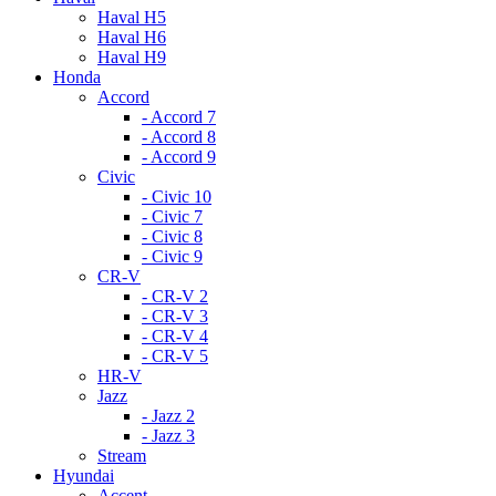
Haval H5
Haval H6
Haval H9
Honda
Accord
- Accord 7
- Accord 8
- Accord 9
Civic
- Civic 10
- Civic 7
- Civic 8
- Civic 9
CR-V
- CR-V 2
- CR-V 3
- CR-V 4
- CR-V 5
HR-V
Jazz
- Jazz 2
- Jazz 3
Stream
Hyundai
Accent