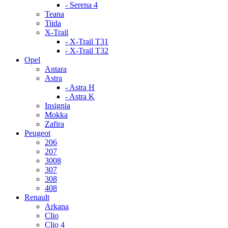
- Serena 4
Teana
Tiida
X-Trail
- X-Trail T31
- X-Trail T32
Opel
Antara
Astra
- Astra H
- Astra K
Insignia
Mokka
Zafira
Peugeot
206
207
3008
307
308
408
Renault
Arkana
Clio
Clio 4