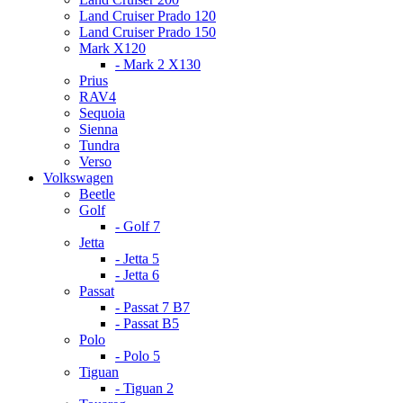
Land Cruiser Prado 120
Land Cruiser Prado 150
Mark X120
- Mark 2 X130
Prius
RAV4
Sequoia
Sienna
Tundra
Verso
Volkswagen
Beetle
Golf
- Golf 7
Jetta
- Jetta 5
- Jetta 6
Passat
- Passat 7 B7
- Passat B5
Polo
- Polo 5
Tiguan
- Tiguan 2