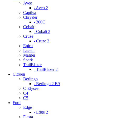
Aveo
- Aveo 2
Captiva
Chrysler
- 300С
Cobalt
- Cobalt 2
Cruze
- Cruze 2
Epica
Lacetti
Malibu
Spark
TrailBlazer
- TrailBlazer 2
Citroen
Berlingo
- Berlingo 2 B9
C-Elysee
C4
C5
Ford
Edge
- Edge 2
Fiesta