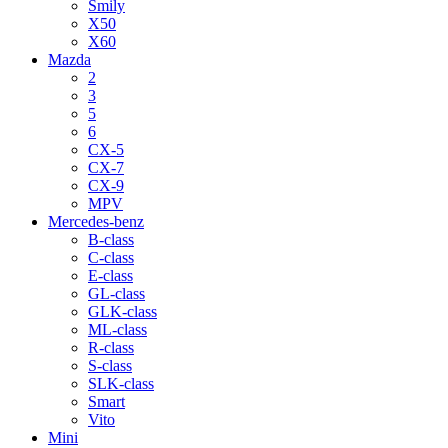
Smily
X50
X60
Mazda
2
3
5
6
CX-5
CX-7
CX-9
MPV
Mercedes-benz
B-class
C-class
E-class
GL-class
GLK-class
ML-class
R-class
S-class
SLK-class
Smart
Vito
Mini