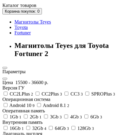
Каталог
товаров
Корзина
покупок
: 0
Магнитолы Teyes
Toyota
Fortuner
Магнитолы Teyes для Toyota
Fortuner 2
Параметры
Цена
15500
-
36600
р.
Версия ГУ
CC2LPlus
CC2Plus
CC3
SPROPlus
2
3
3
3
Операционная система
Android 10
Android 8.1
9
2
Оперативная память
1Gb
2Gb
3Gb
4Gb
6Gb
1
1
3
3
3
Внутренняя память
16Gb
32Gb
64Gb
128Gb
1
4
3
3
Диагональ дисплея