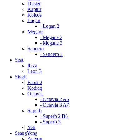
Duster
Kaptur
Koleos
Logan
- Logan 2
Megane
- Megane 2
- Megane 3
Sandero
- Sandero 2
Seat
Ibiza
Leon 3
Skoda
Fabia 2
Kodiaq
Octavia
- Octavia 2 A5
- Octavia 3 A7
Superb
- Superb 2 B6
- Superb 3
Yeti
SsangYong
Actyon