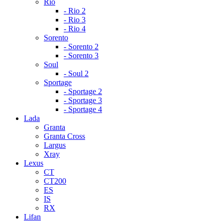
Rio
- Rio 2
- Rio 3
- Rio 4
Sorento
- Sorento 2
- Sorento 3
Soul
- Soul 2
Sportage
- Sportage 2
- Sportage 3
- Sportage 4
Lada
Granta
Granta Cross
Largus
Xray
Lexus
CT
CT200
ES
IS
RX
Lifan