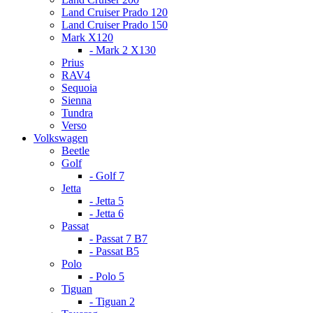
Land Cruiser Prado 120
Land Cruiser Prado 150
Mark X120
- Mark 2 X130
Prius
RAV4
Sequoia
Sienna
Tundra
Verso
Volkswagen
Beetle
Golf
- Golf 7
Jetta
- Jetta 5
- Jetta 6
Passat
- Passat 7 B7
- Passat B5
Polo
- Polo 5
Tiguan
- Tiguan 2