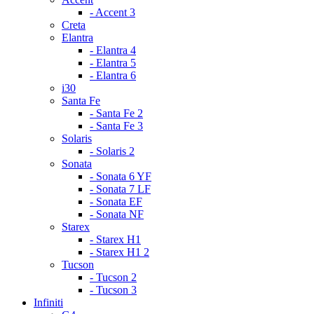
- Accent 3
Creta
Elantra
- Elantra 4
- Elantra 5
- Elantra 6
i30
Santa Fe
- Santa Fe 2
- Santa Fe 3
Solaris
- Solaris 2
Sonata
- Sonata 6 YF
- Sonata 7 LF
- Sonata EF
- Sonata NF
Starex
- Starex H1
- Starex H1 2
Tucson
- Tucson 2
- Tucson 3
Infiniti