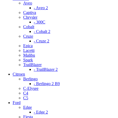
Aveo
- Aveo 2
Captiva
Chrysler
- 300С
Cobalt
- Cobalt 2
Cruze
- Cruze 2
Epica
Lacetti
Malibu
Spark
TrailBlazer
- TrailBlazer 2
Citroen
Berlingo
- Berlingo 2 B9
C-Elysee
C4
C5
Ford
Edge
- Edge 2
Fiesta