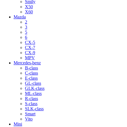
Smily
X50
X60
Mazda
2
3
5
6
CX-5
CX-7
CX-9
MPV
Mercedes-benz
B-class
C-class
E-class
GL-class
GLK-class
ML-class
R-class
S-class
SLK-class
Smart
Vito
Mini