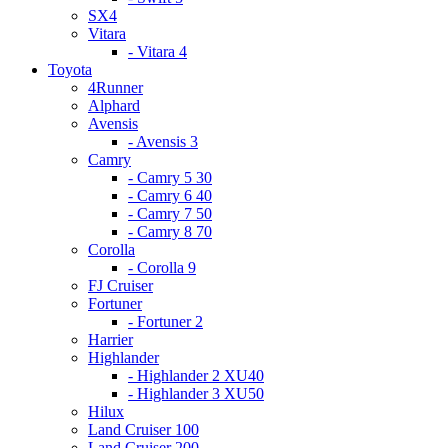
SX4
Vitara
- Vitara 4
Toyota
4Runner
Alphard
Avensis
- Avensis 3
Camry
- Camry 5 30
- Camry 6 40
- Camry 7 50
- Camry 8 70
Corolla
- Corolla 9
FJ Cruiser
Fortuner
- Fortuner 2
Harrier
Highlander
- Highlander 2 XU40
- Highlander 3 XU50
Hilux
Land Cruiser 100
Land Cruiser 200