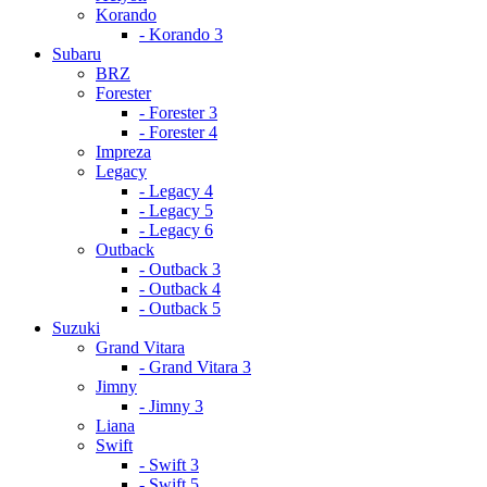
Korando
- Korando 3
Subaru
BRZ
Forester
- Forester 3
- Forester 4
Impreza
Legacy
- Legacy 4
- Legacy 5
- Legacy 6
Outback
- Outback 3
- Outback 4
- Outback 5
Suzuki
Grand Vitara
- Grand Vitara 3
Jimny
- Jimny 3
Liana
Swift
- Swift 3
- Swift 5