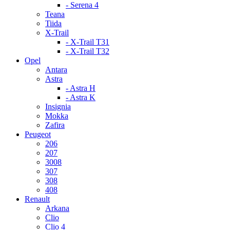
- Serena 4
Teana
Tiida
X-Trail
- X-Trail T31
- X-Trail T32
Opel
Antara
Astra
- Astra H
- Astra K
Insignia
Mokka
Zafira
Peugeot
206
207
3008
307
308
408
Renault
Arkana
Clio
Clio 4