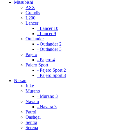
Mitsubishi
ASX
Grandis
L200
Lancer
- Lancer 10
- Lancer 9
Outlander
- Outlander 2
- Outlander 3
Pajero
- Pajero 4
Pajero Sport
- Pajero Sport 2
- Pajero Sport 3
Nissan
Juke
Murano
- Murano 3
Navara
- Navara 3
Patrol
Qashqai
Sentra
Serena