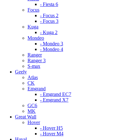
- Fiesta 6
Focus
- Focus 2
- Focus 3
Kuga
- Kuga 2
Mondeo
- Mondeo 3
- Mondeo 4
Ranger
Ranger 3
S-max
Geely
Atlas
CK
Emgrand
- Emgrand EC7
- Emgrand X7
GC6
MK
Great Wall
Hover
- Hover H5
- Hover M4
Haval