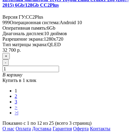
2015) 6Gb/128Gb CC2Plus
Версия ГУ:
CC2Plus
999
Операционная система:
Android 10
Оперативная память:
6Gb
Диагональ дисплея:
10 дюймов
Разрешение экрана:
1280x720
Тип матрицы экрана:
QLED
32 700 р.
+
-
В корзину
Купить в 1 клик
1
2
3
>
>|
Показано с 1 по 12 из 25 (всего 3 страниц)
О нас
Оплата
Доставка
Гарантия
Оферта
Контакты