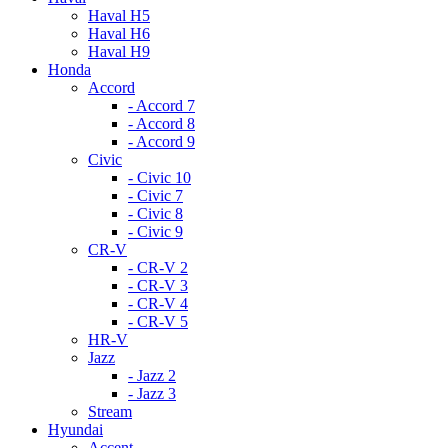
Haval H5
Haval H6
Haval H9
Honda
Accord
- Accord 7
- Accord 8
- Accord 9
Civic
- Civic 10
- Civic 7
- Civic 8
- Civic 9
CR-V
- CR-V 2
- CR-V 3
- CR-V 4
- CR-V 5
HR-V
Jazz
- Jazz 2
- Jazz 3
Stream
Hyundai
Accent