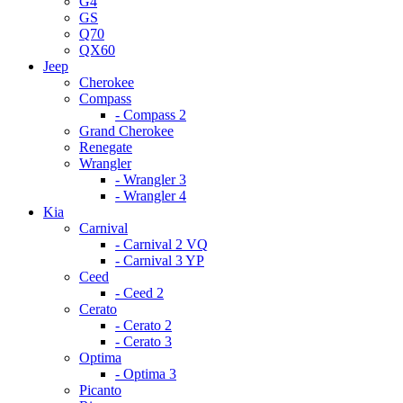
G4
GS
Q70
QX60
Jeep
Cherokee
Compass
- Compass 2
Grand Cherokee
Renegate
Wrangler
- Wrangler 3
- Wrangler 4
Kia
Carnival
- Carnival 2 VQ
- Carnival 3 YP
Ceed
- Ceed 2
Cerato
- Cerato 2
- Cerato 3
Optima
- Optima 3
Picanto