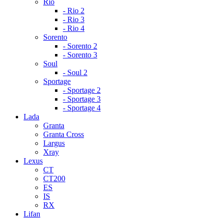
Rio
- Rio 2
- Rio 3
- Rio 4
Sorento
- Sorento 2
- Sorento 3
Soul
- Soul 2
Sportage
- Sportage 2
- Sportage 3
- Sportage 4
Lada
Granta
Granta Cross
Largus
Xray
Lexus
CT
CT200
ES
IS
RX
Lifan