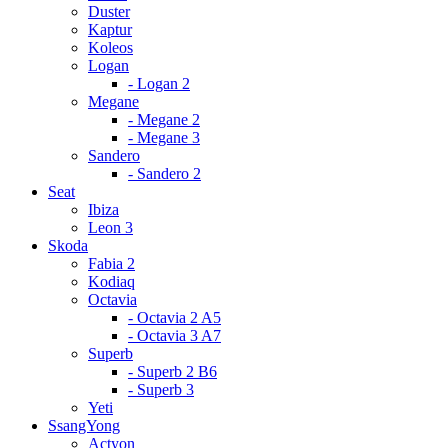
Duster
Kaptur
Koleos
Logan
- Logan 2
Megane
- Megane 2
- Megane 3
Sandero
- Sandero 2
Seat
Ibiza
Leon 3
Skoda
Fabia 2
Kodiaq
Octavia
- Octavia 2 A5
- Octavia 3 A7
Superb
- Superb 2 B6
- Superb 3
Yeti
SsangYong
Actyon