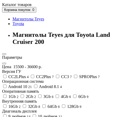
Каталог
товаров
Корзина
покупок
: 0
Магнитолы Teyes
Toyota
Магнитолы Teyes для Toyota Land
Cruiser 200
Параметры
Цена
15500
-
36600
р.
Версия ГУ
CC2LPlus
CC2Plus
CC3
SPROPlus
4
7
7
7
Операционная система
Android 10
Android 8.1
21
4
Оперативная память
1Gb
2Gb
3Gb
4Gb
6Gb
2
2
6
6
9
Внутренняя память
16Gb
32Gb
64Gb
128Gb
2
8
6
9
Диагональ дисплея
9 дюймов
10 дюймов
14
11