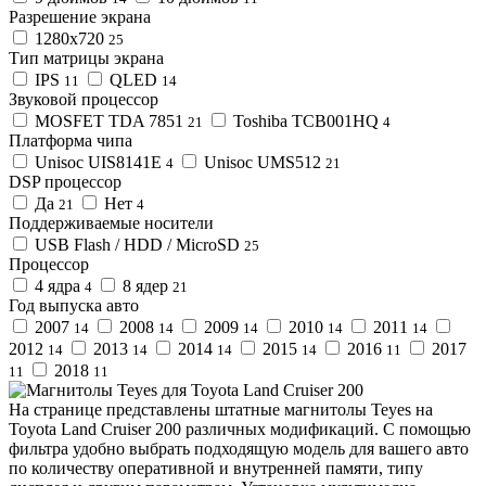
Разрешение экрана
1280x720
25
Тип матрицы экрана
IPS
QLED
11
14
Звуковой процессор
MOSFET TDA 7851
Toshiba TCB001HQ
21
4
Платформа чипа
Unisoc UIS8141E
Unisoc UMS512
4
21
DSP процессор
Да
Нет
21
4
Поддерживаемые носители
USB Flash / HDD / MicroSD
25
Процессор
4 ядра
8 ядер
4
21
Год выпуска авто
2007
2008
2009
2010
2011
14
14
14
14
14
2012
2013
2014
2015
2016
2017
14
14
14
14
11
2018
11
11
На странице представлены штатные магнитолы Teyes на
Toyota Land Cruiser 200 различных модификаций. С помощью
фильтра удобно выбрать подходящую модель для вашего авто
по количеству оперативной и внутренней памяти, типу