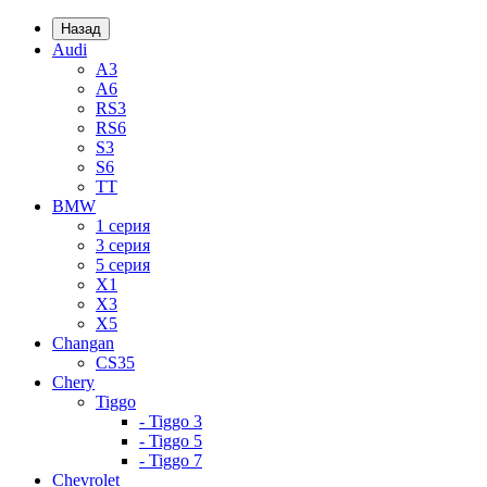
Назад
Audi
A3
A6
RS3
RS6
S3
S6
TT
BMW
1 серия
3 серия
5 серия
X1
X3
X5
Changan
CS35
Chery
Tiggo
- Tiggo 3
- Tiggo 5
- Tiggo 7
Chevrolet