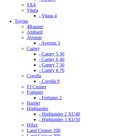
SX4
Vitara
- Vitara 4
Toyota
4Runner
Alphard
Avensis
- Avensis 3
Camry
- Camry 5 30
- Camry 6 40
- Camry 7 50
- Camry 8 70
Corolla
- Corolla 9
FJ Cruiser
Fortuner
- Fortuner 2
Harrier
Highlander
- Highlander 2 XU40
- Highlander 3 XU50
Hilux
Land Cruiser 100
Land Cruiser 200