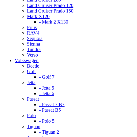
Land Cruiser Prado 120
Land Cruiser Prado 150
Mark X120
- Mark 2 X130
Prius
RAV4
Sequoia
Sienna
Tundra
Verso
Volkswagen
Beetle
Golf
- Golf 7
Jetta
- Jetta 5
- Jetta 6
Passat
- Passat 7 B7
- Passat B5
Polo
- Polo 5
Tiguan
- Tiguan 2