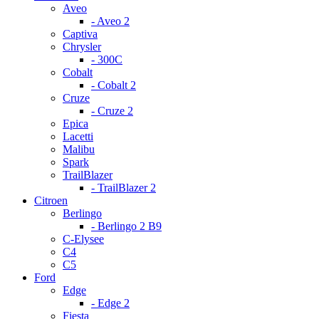
Aveo
- Aveo 2
Captiva
Chrysler
- 300С
Cobalt
- Cobalt 2
Cruze
- Cruze 2
Epica
Lacetti
Malibu
Spark
TrailBlazer
- TrailBlazer 2
Citroen
Berlingo
- Berlingo 2 B9
C-Elysee
C4
C5
Ford
Edge
- Edge 2
Fiesta