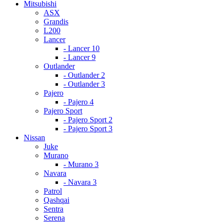
Mitsubishi
ASX
Grandis
L200
Lancer
- Lancer 10
- Lancer 9
Outlander
- Outlander 2
- Outlander 3
Pajero
- Pajero 4
Pajero Sport
- Pajero Sport 2
- Pajero Sport 3
Nissan
Juke
Murano
- Murano 3
Navara
- Navara 3
Patrol
Qashqai
Sentra
Serena