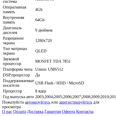
система
Оперативная
4Gb
память
Внутренняя
64Gb
память
Диагональ
9 дюймов
дисплея
Разрешение
1280x720
экрана
Тип матрицы
QLED
экрана
Звуковой
MOSFET TDA 7851
процессор
Платформа чипа
Unisoc UMS512
DSP процессор
Да
Поддерживаемые
USB Flash / HDD / MicroSD
носители
Процессор
8 ядер
Год выпуска авто
2003;2004;2005;2006;2007;2008;2009;2010;201
Пожалуйста
авторизуйтесь
или
зарегистрируйтесь
для
просмотра
О нас
Оплата
Доставка
Гарантия
Оферта
Контакты