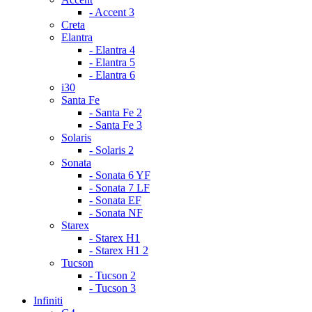
- Accent 3
Creta
Elantra
- Elantra 4
- Elantra 5
- Elantra 6
i30
Santa Fe
- Santa Fe 2
- Santa Fe 3
Solaris
- Solaris 2
Sonata
- Sonata 6 YF
- Sonata 7 LF
- Sonata EF
- Sonata NF
Starex
- Starex H1
- Starex H1 2
Tucson
- Tucson 2
- Tucson 3
Infiniti