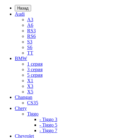
Назад
Audi
A3
A6
RS3
RS6
S3
S6
TT
BMW
1 серия
3 серия
5 серия
X1
X3
X5
Changan
CS35
Chery
Tiggo
- Tiggo 3
- Tiggo 5
- Tiggo 7
Chevrolet