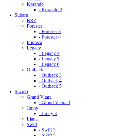
Korando
- Korando 3
Subaru
BRZ
Forester
- Forester 3
- Forester 4
Impreza
Legacy
- Legacy 4
- Legacy 5
- Legacy 6
Outback
- Outback 3
- Outback 4
- Outback 5
Suzuki
Grand Vitara
- Grand Vitara 3
Jimny
- Jimny 3
Liana
Swift
- Swift 3
- Swift 5