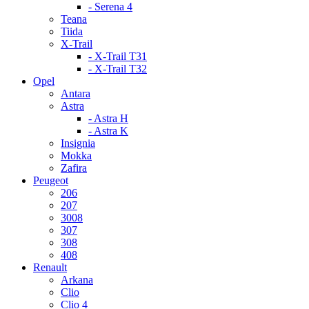
- Serena 4
Teana
Tiida
X-Trail
- X-Trail T31
- X-Trail T32
Opel
Antara
Astra
- Astra H
- Astra K
Insignia
Mokka
Zafira
Peugeot
206
207
3008
307
308
408
Renault
Arkana
Clio
Clio 4