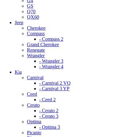
G4
GS
Q70
QX60
Jeep
Cherokee
Compass
- Compass 2
Grand Cherokee
Renegate
Wrangler
- Wrangler 3
- Wrangler 4
Kia
Carnival
- Carnival 2 VQ
- Carnival 3 YP
Ceed
- Ceed 2
Cerato
- Cerato 2
- Cerato 3
Optima
- Optima 3
Picanto