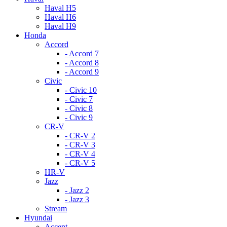
Haval H5
Haval H6
Haval H9
Honda
Accord
- Accord 7
- Accord 8
- Accord 9
Civic
- Civic 10
- Civic 7
- Civic 8
- Civic 9
CR-V
- CR-V 2
- CR-V 3
- CR-V 4
- CR-V 5
HR-V
Jazz
- Jazz 2
- Jazz 3
Stream
Hyundai
Accent