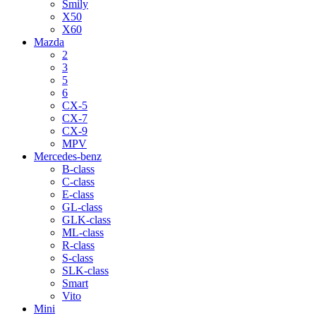
Smily
X50
X60
Mazda
2
3
5
6
CX-5
CX-7
CX-9
MPV
Mercedes-benz
B-class
C-class
E-class
GL-class
GLK-class
ML-class
R-class
S-class
SLK-class
Smart
Vito
Mini