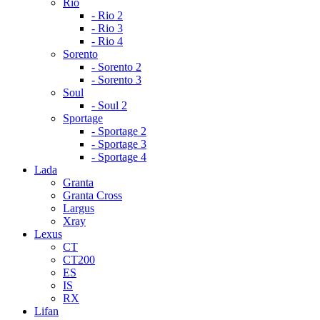
Rio
- Rio 2
- Rio 3
- Rio 4
Sorento
- Sorento 2
- Sorento 3
Soul
- Soul 2
Sportage
- Sportage 2
- Sportage 3
- Sportage 4
Lada
Granta
Granta Cross
Largus
Xray
Lexus
CT
CT200
ES
IS
RX
Lifan