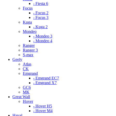
- Fiesta 6
Focus
- Focus 2
- Focus 3
Kuga
- Kuga 2
Mondeo
- Mondeo 3
- Mondeo 4
Ranger
Ranger 3
S-max
Geely
Atlas
CK
Emgrand
- Emgrand EC7
- Emgrand X7
GC6
MK
Great Wall
Hover
- Hover H5
- Hover M4
Haval