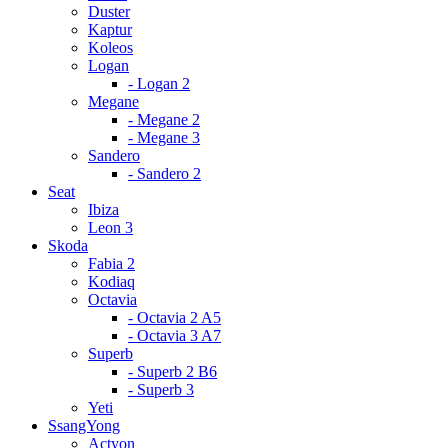
Duster
Kaptur
Koleos
Logan
- Logan 2
Megane
- Megane 2
- Megane 3
Sandero
- Sandero 2
Seat
Ibiza
Leon 3
Skoda
Fabia 2
Kodiaq
Octavia
- Octavia 2 A5
- Octavia 3 A7
Superb
- Superb 2 B6
- Superb 3
Yeti
SsangYong
Actyon