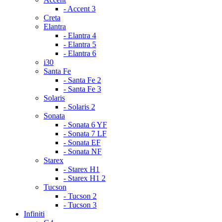
- Accent 3
Creta
Elantra
- Elantra 4
- Elantra 5
- Elantra 6
i30
Santa Fe
- Santa Fe 2
- Santa Fe 3
Solaris
- Solaris 2
Sonata
- Sonata 6 YF
- Sonata 7 LF
- Sonata EF
- Sonata NF
Starex
- Starex H1
- Starex H1 2
Tucson
- Tucson 2
- Tucson 3
Infiniti