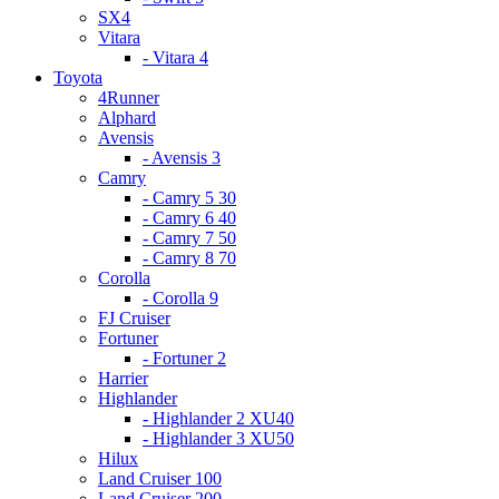
SX4
Vitara
- Vitara 4
Toyota
4Runner
Alphard
Avensis
- Avensis 3
Camry
- Camry 5 30
- Camry 6 40
- Camry 7 50
- Camry 8 70
Corolla
- Corolla 9
FJ Cruiser
Fortuner
- Fortuner 2
Harrier
Highlander
- Highlander 2 XU40
- Highlander 3 XU50
Hilux
Land Cruiser 100
Land Cruiser 200