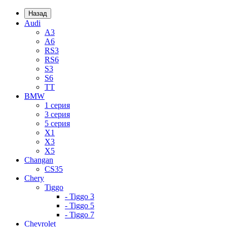
Назад
Audi
A3
A6
RS3
RS6
S3
S6
TT
BMW
1 серия
3 серия
5 серия
X1
X3
X5
Changan
CS35
Chery
Tiggo
- Tiggo 3
- Tiggo 5
- Tiggo 7
Chevrolet