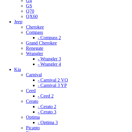
G4
GS
Q70
QX60
Jeep
Cherokee
Compass
- Compass 2
Grand Cherokee
Renegate
Wrangler
- Wrangler 3
- Wrangler 4
Kia
Carnival
- Carnival 2 VQ
- Carnival 3 YP
Ceed
- Ceed 2
Cerato
- Cerato 2
- Cerato 3
Optima
- Optima 3
Picanto