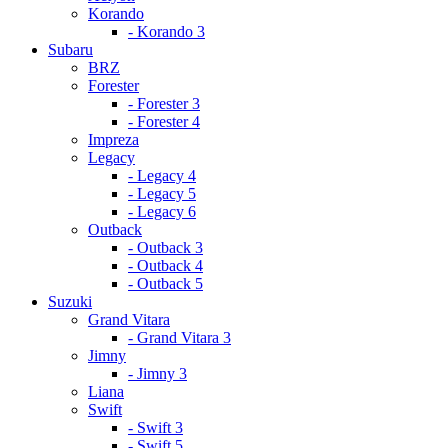
Korando
- Korando 3
Subaru
BRZ
Forester
- Forester 3
- Forester 4
Impreza
Legacy
- Legacy 4
- Legacy 5
- Legacy 6
Outback
- Outback 3
- Outback 4
- Outback 5
Suzuki
Grand Vitara
- Grand Vitara 3
Jimny
- Jimny 3
Liana
Swift
- Swift 3
- Swift 5