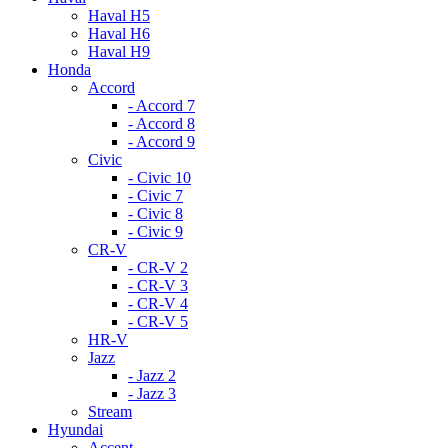
Haval H5
Haval H6
Haval H9
Honda
Accord
- Accord 7
- Accord 8
- Accord 9
Civic
- Civic 10
- Civic 7
- Civic 8
- Civic 9
CR-V
- CR-V 2
- CR-V 3
- CR-V 4
- CR-V 5
HR-V
Jazz
- Jazz 2
- Jazz 3
Stream
Hyundai
Accent