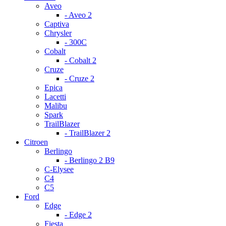
Aveo
- Aveo 2
Captiva
Chrysler
- 300С
Cobalt
- Cobalt 2
Cruze
- Cruze 2
Epica
Lacetti
Malibu
Spark
TrailBlazer
- TrailBlazer 2
Citroen
Berlingo
- Berlingo 2 B9
C-Elysee
C4
C5
Ford
Edge
- Edge 2
Fiesta