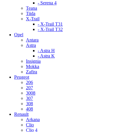
- Serena 4
Teana
Tiida
X-Trail
- X-Trail T31
- X-Trail T32
Opel
Antara
Astra
- Astra H
- Astra K
Insignia
Mokka
Zafira
Peugeot
206
207
3008
307
308
408
Renault
Arkana
Clio
Clio 4