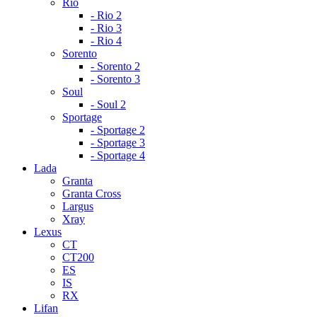
Rio
- Rio 2
- Rio 3
- Rio 4
Sorento
- Sorento 2
- Sorento 3
Soul
- Soul 2
Sportage
- Sportage 2
- Sportage 3
- Sportage 4
Lada
Granta
Granta Cross
Largus
Xray
Lexus
CT
CT200
ES
IS
RX
Lifan