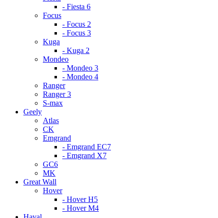
- Fiesta 6
Focus
- Focus 2
- Focus 3
Kuga
- Kuga 2
Mondeo
- Mondeo 3
- Mondeo 4
Ranger
Ranger 3
S-max
Geely
Atlas
CK
Emgrand
- Emgrand EC7
- Emgrand X7
GC6
MK
Great Wall
Hover
- Hover H5
- Hover M4
Haval