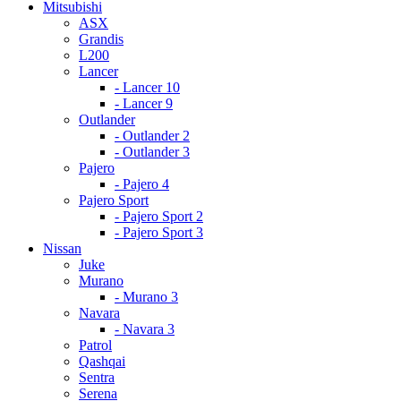
Mitsubishi
ASX
Grandis
L200
Lancer
- Lancer 10
- Lancer 9
Outlander
- Outlander 2
- Outlander 3
Pajero
- Pajero 4
Pajero Sport
- Pajero Sport 2
- Pajero Sport 3
Nissan
Juke
Murano
- Murano 3
Navara
- Navara 3
Patrol
Qashqai
Sentra
Serena