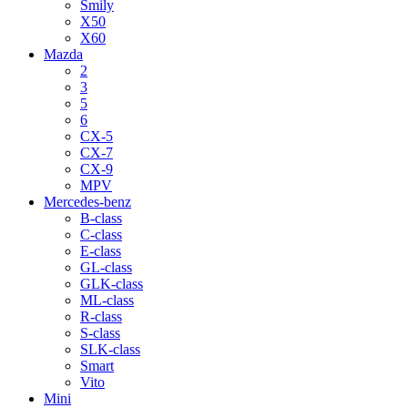
Smily
X50
X60
Mazda
2
3
5
6
CX-5
CX-7
CX-9
MPV
Mercedes-benz
B-class
C-class
E-class
GL-class
GLK-class
ML-class
R-class
S-class
SLK-class
Smart
Vito
Mini