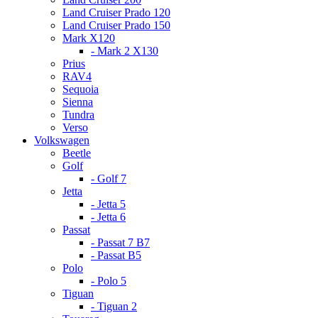
Land Cruiser Prado 120
Land Cruiser Prado 150
Mark X120
- Mark 2 X130
Prius
RAV4
Sequoia
Sienna
Tundra
Verso
Volkswagen
Beetle
Golf
- Golf 7
Jetta
- Jetta 5
- Jetta 6
Passat
- Passat 7 B7
- Passat B5
Polo
- Polo 5
Tiguan
- Tiguan 2