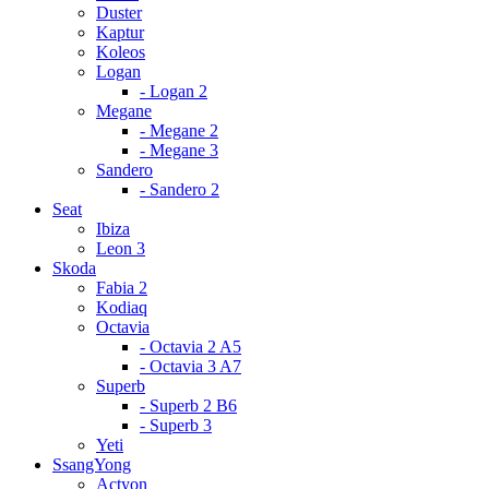
Duster
Kaptur
Koleos
Logan
- Logan 2
Megane
- Megane 2
- Megane 3
Sandero
- Sandero 2
Seat
Ibiza
Leon 3
Skoda
Fabia 2
Kodiaq
Octavia
- Octavia 2 A5
- Octavia 3 A7
Superb
- Superb 2 B6
- Superb 3
Yeti
SsangYong
Actyon