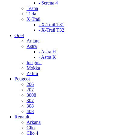
- Serena 4
Teana
Tiida
X-Trail
- X-Trail T31
- X-Trail T32
Opel
Antara
Astra
- Astra H
- Astra K
Insignia
Mokka
Zafira
Peugeot
206
207
3008
307
308
408
Renault
Arkana
Clio
Clio 4