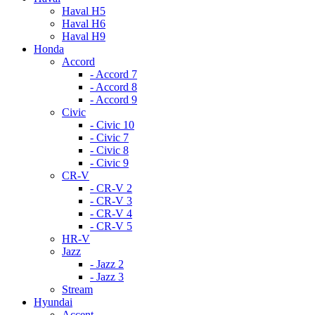
Haval H5
Haval H6
Haval H9
Honda
Accord
- Accord 7
- Accord 8
- Accord 9
Civic
- Civic 10
- Civic 7
- Civic 8
- Civic 9
CR-V
- CR-V 2
- CR-V 3
- CR-V 4
- CR-V 5
HR-V
Jazz
- Jazz 2
- Jazz 3
Stream
Hyundai
Accent