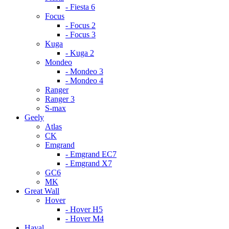
- Fiesta 6
Focus
- Focus 2
- Focus 3
Kuga
- Kuga 2
Mondeo
- Mondeo 3
- Mondeo 4
Ranger
Ranger 3
S-max
Geely
Atlas
CK
Emgrand
- Emgrand EC7
- Emgrand X7
GC6
MK
Great Wall
Hover
- Hover H5
- Hover M4
Haval