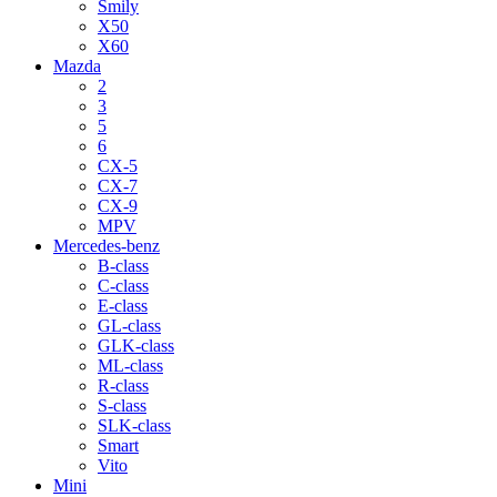
Smily
X50
X60
Mazda
2
3
5
6
CX-5
CX-7
CX-9
MPV
Mercedes-benz
B-class
C-class
E-class
GL-class
GLK-class
ML-class
R-class
S-class
SLK-class
Smart
Vito
Mini