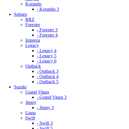
Korando
- Korando 3
Subaru
BRZ
Forester
- Forester 3
- Forester 4
Impreza
Legacy
- Legacy 4
- Legacy 5
- Legacy 6
Outback
- Outback 3
- Outback 4
- Outback 5
Suzuki
Grand Vitara
- Grand Vitara 3
Jimny
- Jimny 3
Liana
Swift
- Swift 3
- Swift 5