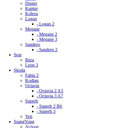
Duster
Kaptur
Koleos
Logan
- Logan 2
Megane
- Megane 2
- Megane 3
Sandero
- Sandero 2
Seat
Ibiza
Leon 3
Skoda
Fabia 2
Kodiaq
Octavia
- Octavia 2 A5
- Octavia 3 A7
Superb
- Superb 2 B6
- Superb 3
Yeti
SsangYong
Actyon