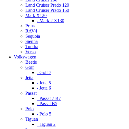
Land Cruiser Prado 120
Land Cruiser Prado 150
Mark X120
- Mark 2 X130
Prius
RAV4
Sequoia
Sienna
Tundra
Verso
Volkswagen
Beetle
Golf
- Golf 7
Jetta
- Jetta 5
- Jetta 6
Passat
- Passat 7 B7
- Passat B5
Polo
- Polo 5
Tiguan
- Tiguan 2