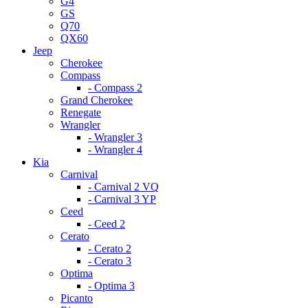
G4
GS
Q70
QX60
Jeep
Cherokee
Compass
- Compass 2
Grand Cherokee
Renegate
Wrangler
- Wrangler 3
- Wrangler 4
Kia
Carnival
- Carnival 2 VQ
- Carnival 3 YP
Ceed
- Ceed 2
Cerato
- Cerato 2
- Cerato 3
Optima
- Optima 3
Picanto