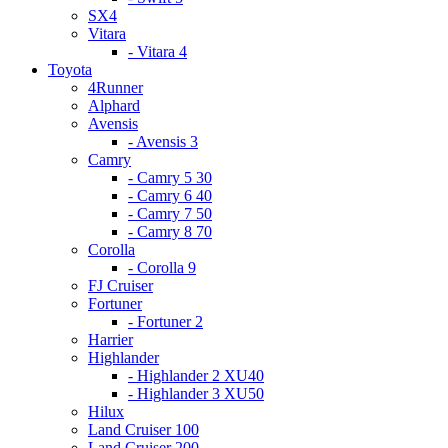
SX4
Vitara
- Vitara 4
Toyota
4Runner
Alphard
Avensis
- Avensis 3
Camry
- Camry 5 30
- Camry 6 40
- Camry 7 50
- Camry 8 70
Corolla
- Corolla 9
FJ Cruiser
Fortuner
- Fortuner 2
Harrier
Highlander
- Highlander 2 XU40
- Highlander 3 XU50
Hilux
Land Cruiser 100
Land Cruiser 200