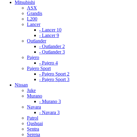
Mitsubishi
ASX
Grandis
L200
Lancer
- Lancer 10
- Lancer 9
Outlander
- Outlander 2
- Outlander 3
Pajero
- Pajero 4
Pajero Sport
- Pajero Sport 2
- Pajero Sport 3
Nissan
Juke
Murano
- Murano 3
Navara
- Navara 3
Patrol
Qashqai
Sentra
Serena