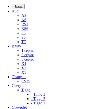
Назад
Audi
A3
A6
RS3
RS6
S3
S6
TT
BMW
1 серия
3 серия
5 серия
X1
X3
X5
Changan
CS35
Chery
Tiggo
- Tiggo 3
- Tiggo 5
- Tiggo 7
Chevrolet