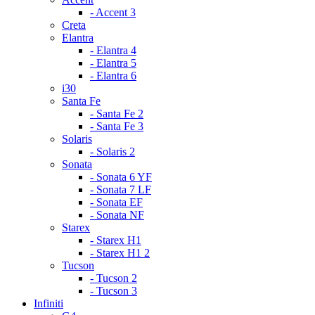
- Accent 3
Creta
Elantra
- Elantra 4
- Elantra 5
- Elantra 6
i30
Santa Fe
- Santa Fe 2
- Santa Fe 3
Solaris
- Solaris 2
Sonata
- Sonata 6 YF
- Sonata 7 LF
- Sonata EF
- Sonata NF
Starex
- Starex H1
- Starex H1 2
Tucson
- Tucson 2
- Tucson 3
Infiniti