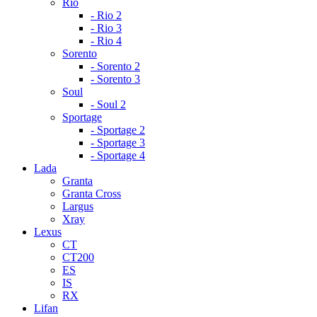
Rio
- Rio 2
- Rio 3
- Rio 4
Sorento
- Sorento 2
- Sorento 3
Soul
- Soul 2
Sportage
- Sportage 2
- Sportage 3
- Sportage 4
Lada
Granta
Granta Cross
Largus
Xray
Lexus
CT
CT200
ES
IS
RX
Lifan