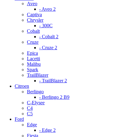
Aveo
- Aveo 2
Captiva
Chrysler
- 300С
Cobalt
- Cobalt 2
Cruze
- Cruze 2
Epica
Lacetti
Malibu
Spark
TrailBlazer
- TrailBlazer 2
Citroen
Berlingo
- Berlingo 2 B9
C-Elysee
C4
C5
Ford
Edge
- Edge 2
Fiesta