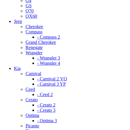
G4
GS
Q70
QX60
Jeep
Cherokee
Compass
- Compass 2
Grand Cherokee
Renegate
Wrangler
- Wrangler 3
- Wrangler 4
Kia
Carnival
- Carnival 2 VQ
- Carnival 3 YP
Ceed
- Ceed 2
Cerato
- Cerato 2
- Cerato 3
Optima
- Optima 3
Picanto