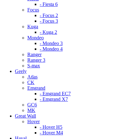
- Fiesta 6
Focus
- Focus 2
- Focus 3
Kuga
- Kuga 2
Mondeo
- Mondeo 3
- Mondeo 4
Ranger
Ranger 3
S-max
Geely
Atlas
CK
Emgrand
- Emgrand EC7
- Emgrand X7
GC6
MK
Great Wall
Hover
- Hover H5
- Hover M4
Haval