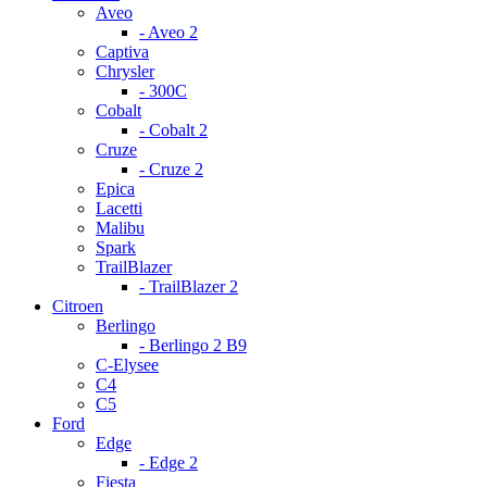
Aveo
- Aveo 2
Captiva
Chrysler
- 300С
Cobalt
- Cobalt 2
Cruze
- Cruze 2
Epica
Lacetti
Malibu
Spark
TrailBlazer
- TrailBlazer 2
Citroen
Berlingo
- Berlingo 2 B9
C-Elysee
C4
C5
Ford
Edge
- Edge 2
Fiesta