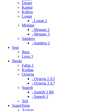
Duster
Kaptur
Koleos
Logan
- Logan 2
Megane
- Megane 2
- Megane 3
Sandero
- Sandero 2
Seat
Ibiza
Leon 3
Skoda
Fabia 2
Kodiaq
Octavia
- Octavia 2 A5
- Octavia 3 A7
Superb
- Superb 2 B6
- Superb 3
Yeti
SsangYong
Actyon