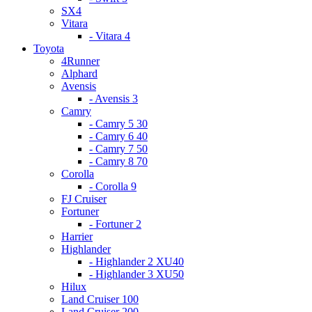
SX4
Vitara
- Vitara 4
Toyota
4Runner
Alphard
Avensis
- Avensis 3
Camry
- Camry 5 30
- Camry 6 40
- Camry 7 50
- Camry 8 70
Corolla
- Corolla 9
FJ Cruiser
Fortuner
- Fortuner 2
Harrier
Highlander
- Highlander 2 XU40
- Highlander 3 XU50
Hilux
Land Cruiser 100
Land Cruiser 200