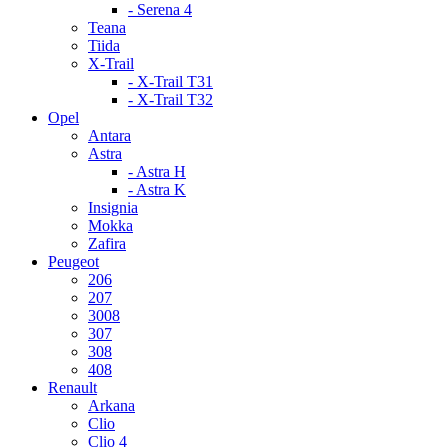
- Serena 4
Teana
Tiida
X-Trail
- X-Trail T31
- X-Trail T32
Opel
Antara
Astra
- Astra H
- Astra K
Insignia
Mokka
Zafira
Peugeot
206
207
3008
307
308
408
Renault
Arkana
Clio
Clio 4