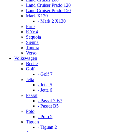
Land Cruiser Prado 120
Land Cruiser Prado 150
Mark X120
- Mark 2 X130
Prius
RAV4
Sequoia
Sienna
Tundra
Verso
Volkswagen
Beetle
Golf
- Golf 7
Jetta
- Jetta 5
- Jetta 6
Passat
- Passat 7 B7
- Passat B5
Polo
- Polo 5
Tiguan
- Tiguan 2