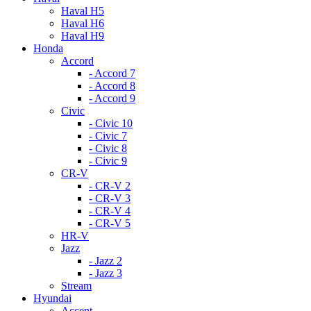
Haval H5
Haval H6
Haval H9
Honda
Accord
- Accord 7
- Accord 8
- Accord 9
Civic
- Civic 10
- Civic 7
- Civic 8
- Civic 9
CR-V
- CR-V 2
- CR-V 3
- CR-V 4
- CR-V 5
HR-V
Jazz
- Jazz 2
- Jazz 3
Stream
Hyundai
Accent