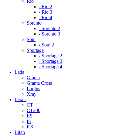
Rio
- Rio 2
- Rio 3
- Rio 4
Sorento
- Sorento 2
- Sorento 3
Soul
- Soul 2
Sportage
- Sportage 2
- Sportage 3
- Sportage 4
Lada
Granta
Granta Cross
Largus
Xray
Lexus
CT
CT200
ES
IS
RX
Lifan