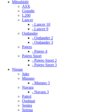
Mitsubishi
ASX
Grandis
L200
Lancer
- Lancer 10
- Lancer 9
Outlander
- Outlander 2
- Outlander 3
Pajero
- Pajero 4
Pajero Sport
- Pajero Sport 2
- Pajero Sport 3
Nissan
Juke
Murano
- Murano 3
Navara
- Navara 3
Patrol
Qashqai
Sentra
Serena