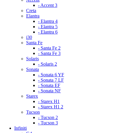
- Accent 3
Creta
Elantra
- Elantra 4
- Elantra 5
- Elantra 6
i30
Santa Fe
- Santa Fe 2
- Santa Fe 3
Solaris
- Solaris 2
Sonata
- Sonata 6 YF
- Sonata 7 LF
- Sonata EF
- Sonata NF
Starex
- Starex H1
- Starex H1 2
Tucson
- Tucson 2
- Tucson 3
Infiniti