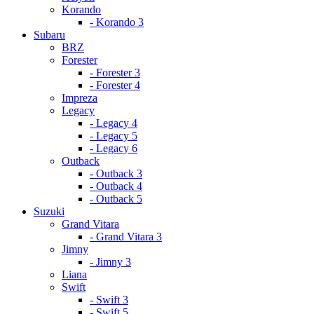
Korando
- Korando 3
Subaru
BRZ
Forester
- Forester 3
- Forester 4
Impreza
Legacy
- Legacy 4
- Legacy 5
- Legacy 6
Outback
- Outback 3
- Outback 4
- Outback 5
Suzuki
Grand Vitara
- Grand Vitara 3
Jimny
- Jimny 3
Liana
Swift
- Swift 3
- Swift 5