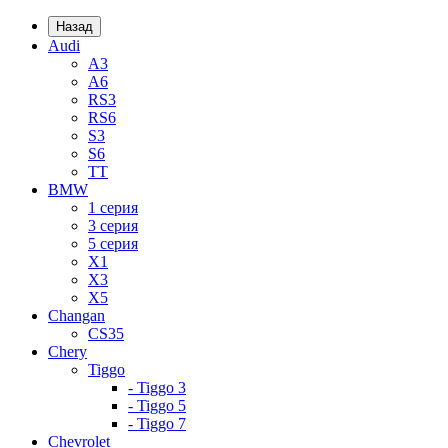
Назад
Audi
A3
A6
RS3
RS6
S3
S6
TT
BMW
1 серия
3 серия
5 серия
X1
X3
X5
Changan
CS35
Chery
Tiggo
- Tiggo 3
- Tiggo 5
- Tiggo 7
Chevrolet