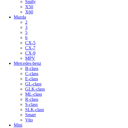
Smily
X50
X60
Mazda
2
3
5
6
CX-5
CX-7
CX-9
MPV
Mercedes-benz
B-class
C-class
E-class
GL-class
GLK-class
ML-class
R-class
S-class
SLK-class
Smart
Vito
Mini